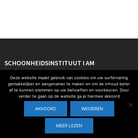
SCHOONHEIDSINSTITUUT I AM
Robert Vandammestraat 206, 8670 Koksijde
Deze website maakt gebruik van cookies om uw surfervaring
+32 477 344 188
gemakkelijker en aangenamer te maken en om de inhoud beter
af te kunnen stemmen op uw behoeften en voorkeuren. Door
info@instituut-i-am.be
verder te gaan op de website ga je hiermee akkoord
AKKOORD
WEIGEREN
MEER LEZEN
© 2026 I Am. Proudly powered by
Sydney